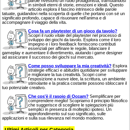
parole rivestono un ruolo protagonista, tramutandosi
in simboli eterni di storie, emozioni e ideali. Questo
articolo esplora il fascino intrinseco delle parole
tatuate, guidandovi nella scoperta di quelle che portano con sé un
significato profondo, capace di risuonare nell'anima e di
accompagnare il viaggio della vita.
Cosa fa un playtester di un gioco da tavolo?
Scopri il ruolo vitale del playtester nel processo di
sviluppo dei giochi da tavolo. Esplora come il loro
impegno e i loro feedback forniscono contributi
essenziali per affinare le regole, bilanciare il
gameplay e aumentare il divertimento, aiutando i game designer
ad assicurare il successo dei giochi sul mercato.
Come posso sviluppare la mia creatività?
Esplora
strategie efficaci e abitudini quotidiane per sviluppare
e migliorare la tua creatività. Scopri come
l'esposizione a nuove idee, la scrittura, un ambiente
stimolante e la pratica costante possono sbloccare il
tuo potenziale creativo.
Che cos'è il rasoio di Occam?
Semplificare per
comprendere meglio! Scopriamo il principio filosofico
che suggerisce di scegliere le spiegazioni più
semplici in presenza di molteplici ipotesi. Un
approfondimento sul suo significato, sulle
applicazioni e sulla sua rilevanza nel mondo moderno.
Ultimi Articoli per Categoria