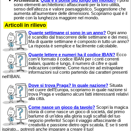
Architettura
:
Qual è il ponte più lungo del mondo?
I ponti
sono elementi architettonici affascinanti per la loro utilità,
senso dell’altezza e valore paesaggistico. Suggestione che
aumenta all’aumentare delle dimensioni. Scopriamo qual è il
ponte con la lunghezza maggiore nel mondo.
Articoli in rilievo
Quante settimane ci sono in un anno?
Ogni anno
è scandito dal trascorrere delle settimane e dei mesi.
Ma di quante settimane è composto in tutto un anno?
La risposta è semplice e facilmente calcolabile.
Quante lettere e numeri ha il codice IBAN?
Ecco
com’è formato il codice IBAN per i conti correnti
italiani, quanto è lungo, il numero di cifre e quali
indicazioni contiene. Come riuscire ad estrapolare
informazioni sul conto partendo dai caratteri presenti
nell'IBAN.
Dove si trova Praga? In quale nazione?
Situata
nel cuore dell’Europa, scopriamo in quale nazione si
trova Praga e vediamo alcuni fatti interessanti relativi
alla città.
Come nasce un gioco da tavolo?
Scopri la magica
storia di come nasce un gioco di società, dal primo
barlume di un'idea alla gloria sugli scaffali del tuo
negozio preferito! Scopri il viaggio affascinante di
creatività e passione dietro ogni scatola. E se ti senti
ispirato... potresti anche imparare a creare il tuo!