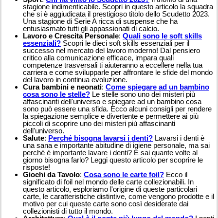
stagione indimenticabile. Scopri in questo articolo la squadra
che si è aggiudicata il prestigioso titolo dello Scudetto 2023.
Una stagione di Serie A ricca di suspense che ha
entusiasmato tutti gli appassionati di calcio.
Lavoro e Crescita Personale
:
Quali sono le soft skills
essenziali?
Scopri le dieci soft skills essenziali per il
successo nel mercato del lavoro moderno! Dal pensiero
critico alla comunicazione efficace, impara quali
competenze trasversali ti aiuteranno a eccellere nella tua
carriera e come svilupparle per affrontare le sfide del mondo
del lavoro in continua evoluzione.
Cura bambini e neonati
:
Come spiegare ad un bambino
cosa sono le stelle?
Le stelle sono uno dei misteri più
affascinanti dell'universo e spiegare ad un bambino cosa
sono può essere una sfida. Ecco alcuni consigli per rendere
la spiegazione semplice e divertente e permettere ai più
piccoli di scoprire uno dei misteri più affascinanti
dell'universo.
Salute
:
Perché bisogna lavarsi i denti?
Lavarsi i denti è
una sana e importante abitudine di igiene personale, ma sai
perchè è importante lavare i denti? E sai quante volte al
giorno bisogna farlo? Leggi questo articolo per scoprire le
risposte!
Giochi da Tavolo
:
Cosa sono le carte foil?
Ecco il
significato di foil nel mondo delle carte collezionabili. In
questo articolo, esploriamo l'origine di queste particolari
carte, le caratteristiche distintive, come vengono prodotte e il
motivo per cui queste carte sono così desiderate dai
collezionisti di tutto il mondo.