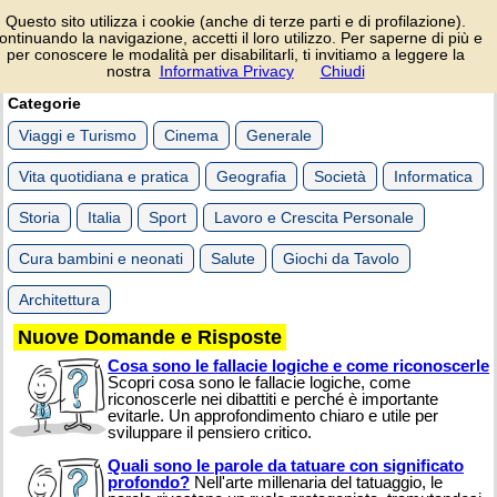
Domande e risposte.
Questo sito utilizza i cookie (anche di terze parti e di profilazione).
Curiosità e consigli
ontinuando la navigazione, accetti il loro utilizzo. Per saperne di più e
utili.
per conoscere le modalità per disabilitarli, ti invitiamo a leggere la
nostra
Informativa Privacy
Chiudi
login/registrati
Categorie
Viaggi e Turismo
Cinema
Generale
Vita quotidiana e pratica
Geografia
Società
Informatica
Storia
Italia
Sport
Lavoro e Crescita Personale
Cura bambini e neonati
Salute
Giochi da Tavolo
Architettura
Nuove Domande e Risposte
Cosa sono le fallacie logiche e come riconoscerle
Scopri cosa sono le fallacie logiche, come
riconoscerle nei dibattiti e perché è importante
evitarle. Un approfondimento chiaro e utile per
sviluppare il pensiero critico.
Quali sono le parole da tatuare con significato
profondo?
Nell'arte millenaria del tatuaggio, le