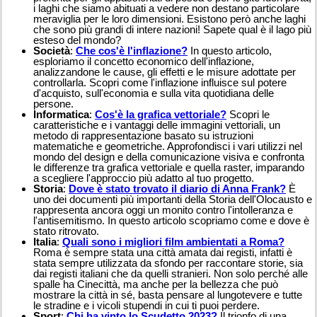
i laghi che siamo abituati a vedere non destano particolare
meraviglia per le loro dimensioni. Esistono però anche laghi
che sono più grandi di intere nazioni! Sapete qual è il lago più
esteso del mondo?
Società
:
Che cos'è l'inflazione?
In questo articolo,
esploriamo il concetto economico dell'inflazione,
analizzandone le cause, gli effetti e le misure adottate per
controllarla. Scopri come l'inflazione influisce sul potere
d'acquisto, sull'economia e sulla vita quotidiana delle
persone.
Informatica
:
Cos'è la grafica vettoriale?
Scopri le
caratteristiche e i vantaggi delle immagini vettoriali, un
metodo di rappresentazione basato su istruzioni
matematiche e geometriche. Approfondisci i vari utilizzi nel
mondo del design e della comunicazione visiva e confronta
le differenze tra grafica vettoriale e quella raster, imparando
a scegliere l'approccio più adatto al tuo progetto.
Storia
:
Dove è stato trovato il diario di Anna Frank?
È
uno dei documenti più importanti della Storia dell'Olocausto e
rappresenta ancora oggi un monito contro l'intolleranza e
l'antisemitismo. In questo articolo scopriamo come e dove è
stato ritrovato.
Italia
:
Quali sono i migliori film ambientati a Roma?
Roma è sempre stata una città amata dai registi, infatti è
stata sempre utilizzata da sfondo per raccontare storie, sia
dai registi italiani che da quelli stranieri. Non solo perché alle
spalle ha Cinecittà, ma anche per la bellezza che può
mostrare la città in sé, basta pensare al lungotevere e tutte
le stradine e i vicoli stupendi in cui ti puoi perdere.
Sport
:
Chi ha vinto lo Scudetto 2023?
Il trionfo di una