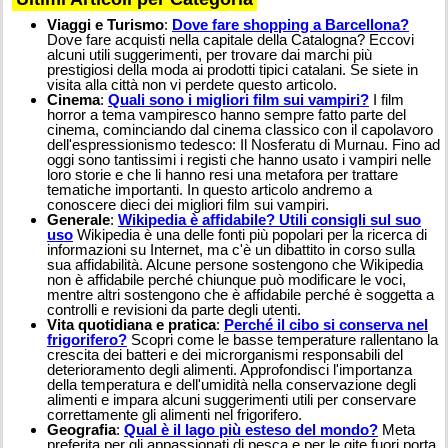
Viaggi e Turismo
:
Dove fare shopping a Barcellona?
Dove fare acquisti nella capitale della Catalogna? Eccovi
alcuni utili suggerimenti, per trovare dai marchi più
prestigiosi della moda ai prodotti tipici catalani. Se siete in
visita alla città non vi perdete questo articolo.
Cinema
:
Quali sono i migliori film sui vampiri?
I film
horror a tema vampiresco hanno sempre fatto parte del
cinema, cominciando dal cinema classico con il capolavoro
dell'espressionismo tedesco: Il Nosferatu di Murnau. Fino ad
oggi sono tantissimi i registi che hanno usato i vampiri nelle
loro storie e che li hanno resi una metafora per trattare
tematiche importanti. In questo articolo andremo a
conoscere dieci dei migliori film sui vampiri.
Generale
:
Wikipedia è affidabile? Utili consigli sul suo
uso
Wikipedia è una delle fonti più popolari per la ricerca di
informazioni su Internet, ma c'è un dibattito in corso sulla
sua affidabilità. Alcune persone sostengono che Wikipedia
non è affidabile perché chiunque può modificare le voci,
mentre altri sostengono che è affidabile perché è soggetta a
controlli e revisioni da parte degli utenti.
Vita quotidiana e pratica
:
Perché il cibo si conserva nel
frigorifero?
Scopri come le basse temperature rallentano la
crescita dei batteri e dei microrganismi responsabili del
deterioramento degli alimenti. Approfondisci l'importanza
della temperatura e dell'umidità nella conservazione degli
alimenti e impara alcuni suggerimenti utili per conservare
correttamente gli alimenti nel frigorifero.
Geografia
:
Qual è il lago più esteso del mondo?
Meta
preferita per gli appassionati di pesca e per le gite fuori porta,