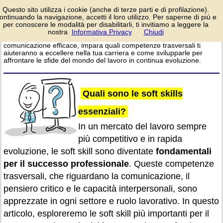
Scopri le dieci soft
Questo sito utilizza i cookie (anche di terze parti e di profilazione).
skills essenziali per il
ontinuando la navigazione, accetti il loro utilizzo. Per saperne di più e
successo nel mercato
per conoscere le modalità per disabilitarli, ti invitiamo a leggere la
del lavoro moderno! Dal
nostra
Informativa Privacy
Chiudi
login/registrati
pensiero critico alla
comunicazione efficace, impara quali competenze trasversali ti
aiuteranno a eccellere nella tua carriera e come svilupparle per
affrontare le sfide del mondo del lavoro in continua evoluzione.
Quali sono le soft skills
essenziali?
In un mercato del lavoro sempre
più competitivo e in rapida
evoluzione, le soft skill sono diventate
fondamentali
per il successo professionale
. Queste competenze
trasversali, che riguardano la comunicazione, il
pensiero critico e le capacità interpersonali, sono
apprezzate in ogni settore e ruolo lavorativo. In questo
articolo, esploreremo le soft skill più importanti per il