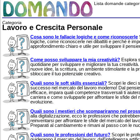
Lista domande categori
Categoria
Lavoro e Crescita Personale
Cosa sono le fallacie logiche e come riconoscerle
S
logiche, come riconoscerle nei dibattiti e perché è imp
approfondimento chiaro e utile per sviluppare il pensier
Come posso sviluppare la mia creatività?
Esplora st
quotidiane per sviluppare e migliorare la tua creativit
nuove idee, la scrittura, un ambiente stimolante e la 
sbloccare il tuo potenziale creativo.
Quali sono le soft skills essenziali?
Scopri le dieci so
successo nel mercato del lavoro moderno! Dal pensier
efficace, impara quali competenze trasversali ti aiuter
carriera e come svilupparle per affrontare le sfide del
evoluzione.
Quali sono i mestieri che scompariranno nel pros
alla digitalizzazione, ecco le professioni che potreb
reinventarsi per affrontare le sfide del mercato del lav
Preparati al cambiamento e rimani al passo con le nu
Quali sono le professioni del futuro?
Scopri le profe
guideranno il mercato del lavoro: dall'intelligenza artifi