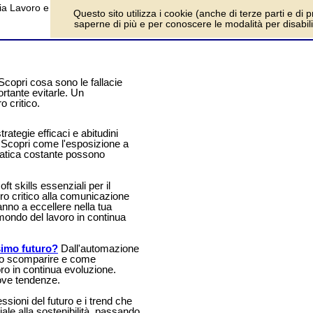
a Lavoro e Crescita Personale.
log
Questo sito utilizza i cookie (anche di terze parti e di p
saperne di più e per conoscere le modalità per disabilita
copri cosa sono le fallacie
ortante evitarle. Un
o critico.
rategie efficaci e abitudini
à. Scopri come l'esposizione a
pratica costante possono
ft skills essenziali per il
o critico alla comunicazione
anno a eccellere nella tua
 mondo del lavoro in continua
simo futuro?
Dall'automazione
bero scomparire e come
oro in continua evoluzione.
ove tendenze.
ssioni del futuro e i trend che
ciale alla sostenibilità, passando