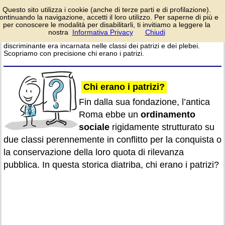
La distinzione tra
Questo sito utilizza i cookie (anche di terze parti e di profilazione).
ricchi e poveri dei
ontinuando la navigazione, accetti il loro utilizzo. Per saperne di più e
membri di una società
per conoscere le modalità per disabilitarli, ti invitiamo a leggere la
civile è vecchia come il mondo.
nostra
Informativa Privacy
Chiudi
login/registrati
Al tempo dell’antica Roma, tale
discriminante era incarnata nelle classi dei patrizi e dei plebei.
Scopriamo con precisione chi erano i patrizi.
Chi erano i patrizi?
Fin dalla sua fondazione, l’antica
Roma ebbe un
ordinamento
sociale
rigidamente strutturato su
due classi perennemente in conflitto per la conquista o
la conservazione della loro quota di rilevanza
pubblica. In questa storica diatriba, chi erano i patrizi?