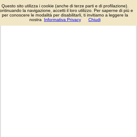
Curiosità ed
Questo sito utilizza i cookie (anche di terze parti e di profilazione).
informazioni utili sulle
ontinuando la navigazione, accetti il loro utilizzo. Per saperne di più e
principali mete
per conoscere le modalità per disabilitarli, ti invitiamo a leggere la
turistiche.
nostra
Informativa Privacy
Chiudi
login/registrati