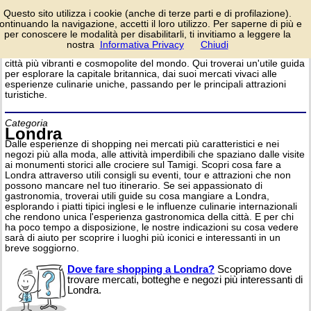
Sezione dedicata a
Questo sito utilizza i cookie (anche di terze parti e di profilazione).
Londra per pianificare
ontinuando la navigazione, accetti il loro utilizzo. Per saperne di più e
al meglio il tuo viaggio
per conoscere le modalità per disabilitarli, ti invitiamo a leggere la
e vivere un'esperienza
nostra
Informativa Privacy
Chiudi
login/registrati
indimenticabile in una delle
città più vibranti e cosmopolite del mondo. Qui troverai un'utile guida
per esplorare la capitale britannica, dai suoi mercati vivaci alle
esperienze culinarie uniche, passando per le principali attrazioni
turistiche.
Categoria
Londra
Dalle esperienze di shopping nei mercati più caratteristici e nei
negozi più alla moda, alle attività imperdibili che spaziano dalle visite
ai monumenti storici alle crociere sul Tamigi. Scopri cosa fare a
Londra attraverso utili consigli su eventi, tour e attrazioni che non
possono mancare nel tuo itinerario. Se sei appassionato di
gastronomia, troverai utili guide su cosa mangiare a Londra,
esplorando i piatti tipici inglesi e le influenze culinarie internazionali
che rendono unica l'esperienza gastronomica della città. E per chi
ha poco tempo a disposizione, le nostre indicazioni su cosa vedere
sarà di aiuto per scoprire i luoghi più iconici e interessanti in un
breve soggiorno.
Dove fare shopping a Londra?
Scopriamo dove
trovare mercati, botteghe e negozi più interessanti di
Londra.