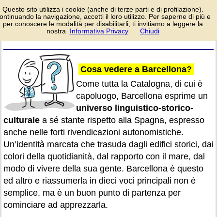
Luoghi interessanti da
Questo sito utilizza i cookie (anche di terze parti e di profilazione).
visitare e da non
ontinuando la navigazione, accetti il loro utilizzo. Per saperne di più e
perdere quando si è
per conoscere le modalità per disabilitarli, ti invitiamo a leggere la
in vacanza nella splendida città
nostra
Informativa Privacy
Chiudi
login/registrati
catalana.
Cosa vedere a Barcellona?
Come tutta la Catalogna, di cui è
capoluogo, Barcellona esprime un
universo linguistico-storico-
culturale
a sé stante rispetto alla Spagna, espresso
anche nelle forti rivendicazioni autonomistiche.
Un’identità marcata che trasuda dagli edifici storici, dai
colori della quotidianità, dal rapporto con il mare, dal
modo di vivere della sua gente. Barcellona è questo
ed altro e riassumerla in dieci voci principali non è
semplice, ma è un buon punto di partenza per
cominciare ad apprezzarla.