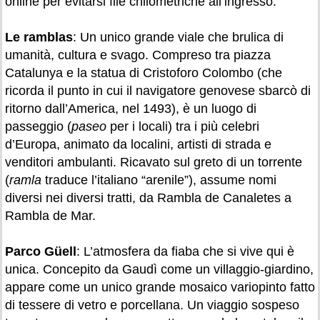
online per evitarsi file chilometriche all’ingresso.
Le ramblas
: Un unico grande viale che brulica di
umanità, cultura e svago. Compreso tra piazza
Catalunya e la statua di Cristoforo Colombo (che
ricorda il punto in cui il navigatore genovese sbarcò di
ritorno dall’America, nel 1493), è un luogo di
passeggio (
paseo
per i locali) tra i più celebri
d’Europa, animato da localini, artisti di strada e
venditori ambulanti. Ricavato sul greto di un torrente
(
ramla
traduce l’italiano “arenile”), assume nomi
diversi nei diversi tratti, da Rambla de Canaletes a
Rambla de Mar.
Parco Güell
: L’atmosfera da fiaba che si vive qui è
unica. Concepito da Gaudì come un villaggio-giardino,
appare come un unico grande mosaico variopinto fatto
di tessere di vetro e porcellana. Un viaggio sospeso