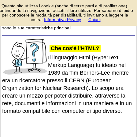
Il linguaggio HTML è
Questo sito utilizza i cookie (anche di terze parti e di profilazione).
alla base delle pagine
ontinuando la navigazione, accetti il loro utilizzo. Per saperne di più e
web su cui
per conoscere le modalità per disabilitarli, ti invitiamo a leggere la
navighiamo su Internet.
nostra
Informativa Privacy
Chiudi
login/registrati
Vediamo come è nato e quali
sono le sue caratteristiche principali.
Che cos'è l'HTML?
Il linguaggio Html (HyperText
Markup Language) fu ideato nel
1989 da Tim Berners-Lee mentre
era un ricercatore presso il CERN (European
Organization for Nuclear Research). Lo scopo era
creare un mezzo per poter distribuire, attraverso la
rete, documenti e informazioni in una maniera e in un
formato compatibile con computer di tipo diverso.