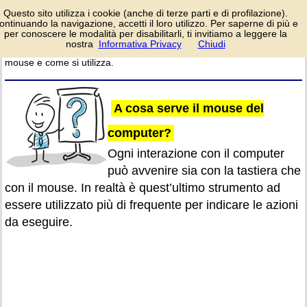
Il mouse permette di
Questo sito utilizza i cookie (anche di terze parti e di profilazione).
eseguire più
ontinuando la navigazione, accetti il loro utilizzo. Per saperne di più e
agevolmente le azioni
per conoscere le modalità per disabilitarli, ti invitiamo a leggere la
sui computer. Vediamo quali
nostra
Informativa Privacy
Chiudi
login/registrati
sono le parti principali di un
mouse e come si utilizza.
A cosa serve il mouse del
computer?
Ogni interazione con il computer
può avvenire sia con la tastiera che
con il mouse. In realtà è quest’ultimo strumento ad
essere utilizzato più di frequente per indicare le azioni
da eseguire.