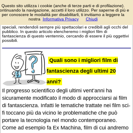
I film di fantascienza
Questo sito utilizza i cookie (anche di terze parti e di profilazione).
del ventunesimo
ontinuando la navigazione, accetti il loro utilizzo. Per saperne di più e
secolo hanno avuto
per conoscere le modalità per disabilitarli, ti invitiamo a leggere la
una grande evoluzione per
nostra
Informativa Privacy
Chiudi
login/registrati
quanto riguarda gli effetti
speciali, rendendoli sempre più spettacolari e credibili agli occhi del
pubblico. In questo articolo elencheremo i migliori film di
fantascienza di questo ventennio, cercando di essere il più oggettivi
possibili.
Quali sono i migliori film di
fantascienza degli ultimi 20
anni?
Il progresso scientifico degli ultimi vent’anni ha
sicuramente modificato il modo di approcciarsi ai film
di fantascienza. Infatti le tematiche trattate nei film sci-
fi toccano più da vicino le problematiche che può
portare la tecnologia nel mondo contemporaneo.
Come ad esempio fa Ex Machina, film di cui andremo