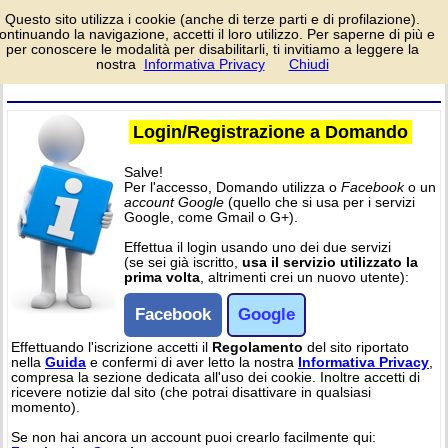
Pagina di
Questo sito utilizza i cookie (anche di terze parti e di profilazione).
login/registrazione al
ontinuando la navigazione, accetti il loro utilizzo. Per saperne di più e
sito Domando, per
per conoscere le modalità per disabilitarli, ti invitiamo a leggere la
partecipare alle attività del sito. Per l'accesso è richiesto un account
nostra
Informativa Privacy
Chiudi
facebook o google.
Login/Registrazione a Domando
Salve!
Per l'accesso, Domando utilizza o
Facebook
o un
account Google
(quello che si usa per i servizi
Google, come Gmail o G+).
Effettua il login usando uno dei due servizi
(se sei già iscritto,
usa il servizio utilizzato la
prima volta
, altrimenti crei un nuovo utente):
Facebook
Google
Effettuando l'iscrizione accetti il
Regolamento
del sito riportato
nella
Guida
e confermi di aver letto la nostra
Informativa Privacy
,
compresa la sezione dedicata all'uso dei cookie. Inoltre accetti di
ricevere notizie dal sito (che potrai disattivare in qualsiasi
momento).
Se non hai ancora un account puoi crearlo facilmente qui: