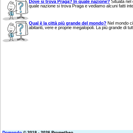
Dove si trova Praga? In quale nazione?
Situata nel
quale nazione si trova Praga e vediamo alcuni fatti intere
Qual è la città più grande del mondo?
Nel mondo ci s
abitanti, vere e proprie megalopoli. La più grande di tut
Domando
© 2018 - 2026 Prometheo