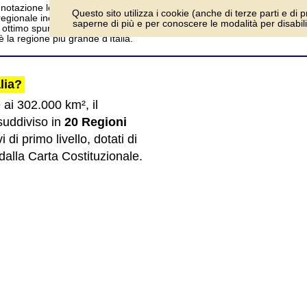
notazione localistica come l’Italia, vantare un
log
Questo sito utilizza i cookie (anche di terze parti e di p
 regionale inorgoglisce coloro che ne fanno
saperne di più e per conoscere le modalità per disabilita
n ottimo spunto per riflessioni culturali più approfondite. Andiamo a scop
 la regione più grande d’Italia.
lia?
ai 302.000 km², il
 suddiviso in
20 Regioni
di primo livello, dotati di
dalla Carta Costituzionale.