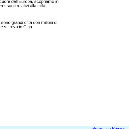
 cuore dell’Europa, scopriamo in
ssanti relativi alla città.
ono grandi città con milioni di
te si trova in Cina.
Informativa Privacy
-