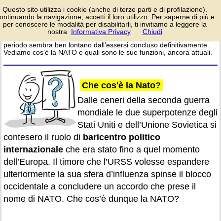
Il suo nome richiama
Questo sito utilizza i cookie (anche di terze parti e di profilazione).
un mondo diviso in
ontinuando la navigazione, accetti il loro utilizzo. Per saperne di più e
blocchi contrapposti,
per conoscere le modalità per disabilitarli, ti invitiamo a leggere la
con l’Occidente da una parte e
nostra
Informativa Privacy
Chiudi
login/registrati
l’Oriente dall’altra. Eppure quel
periodo sembra ben lontano dall’essersi concluso definitivamente.
Vediamo cos’è la NATO e quali sono le sue funzioni, ancora attuali.
Che cos'è la Nato?
Dalle ceneri della seconda guerra
mondiale le due superpotenze degli
Stati Uniti e dell’Unione Sovietica si
contesero il ruolo di
baricentro politico
internazionale
che era stato fino a quel momento
dell’Europa. Il timore che l’URSS volesse espandere
ulteriormente la sua sfera d’influenza spinse il blocco
occidentale a concludere un accordo che prese il
nome di NATO. Che cos’è dunque la NATO?