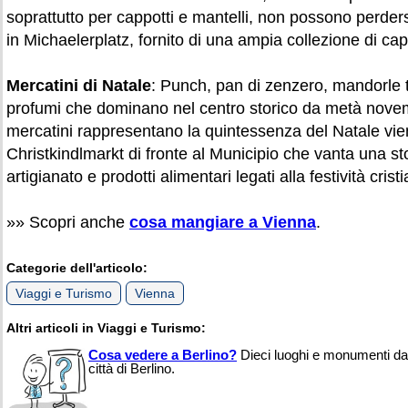
soprattutto per cappotti e mantelli, non possono perder
in Michaelerplatz, fornito di una ampia collezione di capp
Mercatini di Natale
: Punch, pan di zenzero, mandorle t
profumi che dominano nel centro storico da metà nove
mercatini rappresentano la quintessenza del Natale vienn
Christkindlmarkt di fronte al Municipio che vanta una stor
artigianato e prodotti alimentari legati alla festività crist
»» Scopri anche
cosa mangiare a Vienna
.
Categorie dell'articolo:
Viaggi e Turismo
Vienna
Altri articoli in Viaggi e Turismo:
Cosa vedere a Berlino?
Dieci luoghi e monumenti da 
città di Berlino.