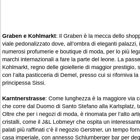
Graben e Kohlmarkt
: Il Graben è la mecca dello shop
viale pedonalizzato dove, all’ombra di eleganti palazzi, 
numerosi profumerie e boutique di moda, per lo più legat
marchi internazionali a fare la parte del leone. La pass
Kohlmarkt, regno delle gioiellerie di maggior prestigio, su
con l’alta pasticceria di Demel, presso cui si riforniva la
principessa Sissi.
Karntnerstrasse
: Come lunghezza è la maggiore via co
che corre dal Duomo di Santo Stefano alla Karlsplatz, ta
Oltre che per i negozi di moda, è rinomata per l’alto arti
cristalli, come il J&L Lobmeyr che ospita un interessante
palati più raffinati c’è il negozio Gerstner, un tempo forni
casa imperiale, con annesso Schlumberger bar per degu