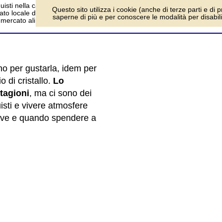
isti nella capitale austriaca. Dalle boutique
log
Questo sito utilizza i cookie (anche di terze parti e di p
to locale di vetri e cristalli, dai grandi
saperne di più e per conoscere le modalità per disabilita
e mercato alimentare.
no per gustarla, idem per
 di cristallo.
Lo
tagioni
, ma ci sono dei
isti e vivere atmosfere
dove e quando spendere a