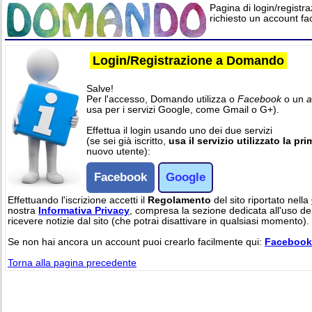
Pagina di login/registra
richiesto un account f
Login/Registrazione a Domando
Salve!
Per l'accesso, Domando utilizza o
Facebook
o un
a
usa per i servizi Google, come Gmail o G+).
Effettua il login usando uno dei due servizi
(se sei già iscritto,
usa il servizio utilizzato la pr
nuovo utente):
Facebook
Google
Effettuando l'iscrizione accetti il
Regolamento
del sito riportato nella
nostra
Informativa Privacy
, compresa la sezione dedicata all'uso dei 
ricevere notizie dal sito (che potrai disattivare in qualsiasi momento).
Se non hai ancora un account puoi crearlo facilmente qui:
Facebook
Torna alla pagina precedente