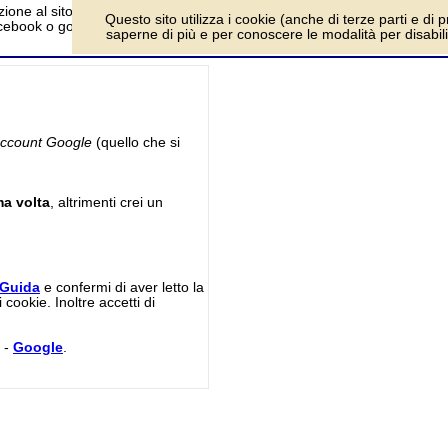
zione al sito Domando, per partecipare alle attività del sito. Per l'acces
Questo sito utilizza i cookie (anche di terze parti e di p
acebook o google.
saperne di più e per conoscere le modalità per disabilita
ccount Google
(quello che si
ima volta
, altrimenti crei un
Guida
e confermi di aver letto la
cookie. Inoltre accetti di
-
Google
.