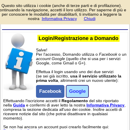
Pagina di
Questo sito utilizza i cookie (anche di terze parti e di profilazione).
login/registrazione al
ontinuando la navigazione, accetti il loro utilizzo. Per saperne di più e
sito Domando, per
per conoscere le modalità per disabilitarli, ti invitiamo a leggere la
partecipare alle attività del sito. Per l'accesso è richiesto un account
nostra
Informativa Privacy
Chiudi
facebook o google.
Login/Registrazione a Domando
Salve!
Per l'accesso, Domando utilizza o
Facebook
o un
account Google
(quello che si usa per i servizi
Google, come Gmail o G+).
Effettua il login usando uno dei due servizi
(se sei già iscritto,
usa il servizio utilizzato la
prima volta
, altrimenti crei un nuovo utente):
Facebook
Google
Effettuando l'iscrizione accetti il
Regolamento
del sito riportato
nella
Guida
e confermi di aver letto la nostra
Informativa Privacy
,
compresa la sezione dedicata all'uso dei cookie. Inoltre accetti di
ricevere notizie dal sito (che potrai disattivare in qualsiasi
momento).
Se non hai ancora un account puoi crearlo facilmente qui: