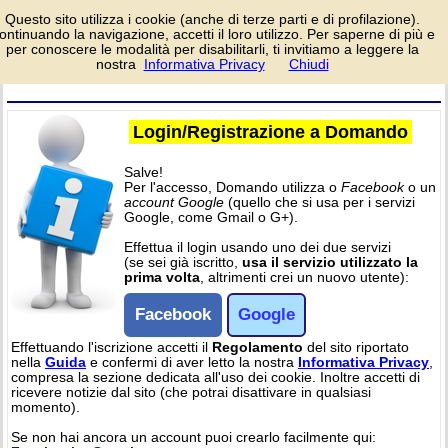
Pagina di
Questo sito utilizza i cookie (anche di terze parti e di profilazione).
login/registrazione al
ontinuando la navigazione, accetti il loro utilizzo. Per saperne di più e
sito Domando, per
per conoscere le modalità per disabilitarli, ti invitiamo a leggere la
partecipare alle attività del sito. Per l'accesso è richiesto un account
nostra
Informativa Privacy
Chiudi
facebook o google.
Login/Registrazione a Domando
Salve!
Per l'accesso, Domando utilizza o
Facebook
o un
account Google
(quello che si usa per i servizi
Google, come Gmail o G+).
Effettua il login usando uno dei due servizi
(se sei già iscritto,
usa il servizio utilizzato la
prima volta
, altrimenti crei un nuovo utente):
Facebook
Google
Effettuando l'iscrizione accetti il
Regolamento
del sito riportato
nella
Guida
e confermi di aver letto la nostra
Informativa Privacy
,
compresa la sezione dedicata all'uso dei cookie. Inoltre accetti di
ricevere notizie dal sito (che potrai disattivare in qualsiasi
momento).
Se non hai ancora un account puoi crearlo facilmente qui: